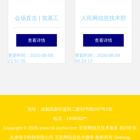
会场直击 | 筑基工
人民网信息技术部
业互联网安全，长
熊亦男一行到访数
查看详情
查看详情
扬科技为石油化工
智互联，共探金融
更新时间：2026-08-08
更新时间：2026-08-08
21:51:05
00:23:13
行业数字化转型保
与互联网信息技术
驾护航
服务融合新篇
地址：成都高新区盛和二路92号附207号2层
电话：1808062**
Copyright © 2026
www.cd-xxchw.com
互联网信息技术服务
四川昕辰
未来电子科技有限公司
互联网信息技术服务
版权所有
Sitemap