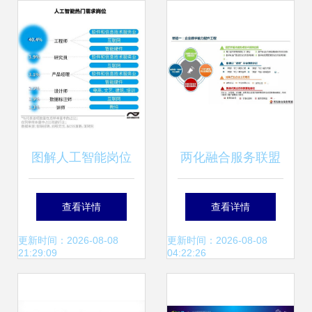
游体验的融合升级
通电子千万现金参
股
图解人工智能岗位
两化融合服务联盟
工程师需求旺盛，
助力新一代信息技
查看详情
查看详情
硕博应届生五成月
术与制造业深度融
更新时间：2026-08-08
更新时间：2026-08-08
21:29:09
04:22:26
薪超2万
合的思考与建言