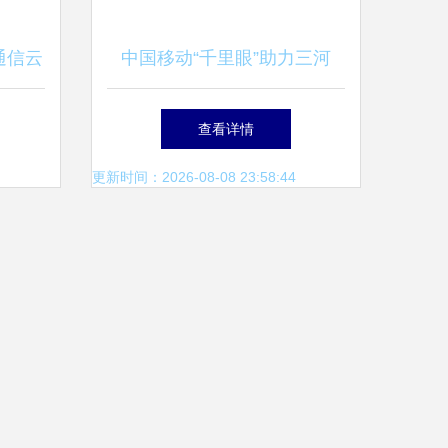
通信云
中国移动“千里眼”助力三河
百亿级
市“明厨亮灶”建设，共筑校园
查看详情
食品安全防线
更新时间：2026-08-08 23:58:44